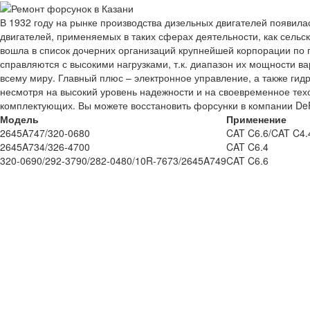
В 1932 году на рынке производства дизельных двигателей появила
двигателей, применяемых в таких сферах деятельности, как сельс
вошла в список дочерних организаций крупнейшей корпорации по пр
справляются с высокими нагрузками, т.к. диапазон их мощности ва
всему миру. Главный плюс – электронное управление, а также гид
несмотря на высокий уровень надежности и на своевременное техоб
комплектующих. Вы можете восстановить форсунки в компании DeF
Модель
Применение
2645A747/320-0680
CAT C6.6/CAT C4.
2645A734/326-4700
CAT C6.4
320-0690/292-3790/282-0480/10R-7673/2645A749
CAT C6.6