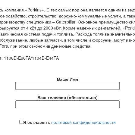
сь компания «Perkins». С тех самых пор она является одним из в
кое хозяйство, строительство, дорожно-коммунальные услуги, а та
оизводству спецтехники – Caterpillar. Основное преимущество сило
рьируется от 4 кВт до 2000 кВт. Кроме надежных двигателей, «Perk
равлическая система подачи топлива. Расхода топлива значительно
служивание, любые запчасти, в том числе и форсунки, могут износ
ors, при этом сэкономив денежные средства.
4, 1106D-E66TA/1104D-E44TA
Ваше Имя
Ваш телефон (обязательно)
Я согласен
с
политикой конфиденциальности